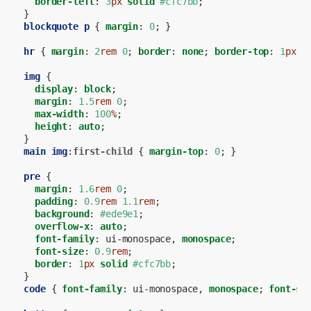
border-left
:
3
px
solid
#cfc7bb
;
}
blockquote
p
{
margin
:
0
;
}
hr
{
margin
:
2
rem
0
;
border
:
none
;
border-top
:
1
px
s
img
{
display
:
block
;
margin
:
1.5
rem
0
;
max-width
:
100
%
;
height
:
auto
;
}
main
img
:
first-child
{
margin-top
:
0
;
}
pre
{
margin
:
1.6
rem
0
;
padding
:
0.9
rem
1.1
rem
;
background
:
#ede9e1
;
overflow-x
:
auto
;
font-family
:
ui-monospace
,
monospace
;
font-size
:
0.9
rem
;
border
:
1
px
solid
#cfc7bb
;
}
code
{
font-family
:
ui-monospace
,
monospace
;
font-si