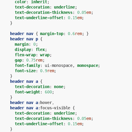
color
:
inherit
;
text-decoration
:
underline
;
text-decoration-thickness
:
0.05
em
;
text-underline-offset
:
0.15
em
;
}
header
nav
{
margin-top
:
0.6
rem
;
}
header
nav
p
{
margin
:
0
;
display
:
flex
;
flex-wrap
:
wrap
;
gap
:
0.75
rem
;
font-family
:
ui-monospace
,
monospace
;
font-size
:
0.9
rem
;
}
header
nav
a
{
text-decoration
:
none
;
font-weight
:
600
;
}
header
nav
a
:
hover
,
header
nav
a
:
focus-visible
{
text-decoration
:
underline
;
text-decoration-thickness
:
0.05
em
;
text-underline-offset
:
0.15
em
;
}