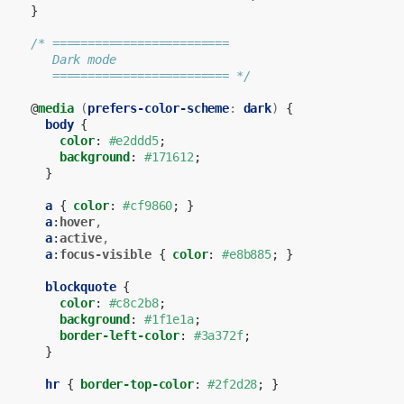
}
/* =========================
   Dark mode
   ========================= */
@
media
(
prefers-color-scheme
:
dark
)
{
body
{
color
:
#e2ddd5
;
background
:
#171612
;
}
a
{
color
:
#cf9860
;
}
a
:
hover
,
a
:
active
,
a
:
focus-visible
{
color
:
#e8b885
;
}
blockquote
{
color
:
#c8c2b8
;
background
:
#1f1e1a
;
border-left-color
:
#3a372f
;
}
hr
{
border-top-color
:
#2f2d28
;
}