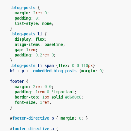
.
blog-posts
{
margin
:
2
rem
0
;
padding
:
0
;
list-style
:
none
;
}
.
blog-posts
li
{
display
:
flex
;
align-items
:
baseline
;
gap
:
1
rem
;
padding
:
0.2
rem
0
;
}
.
blog-posts
li
span
{
flex
:
0
0
110
px
}
h4
+
p
+
.
embedded
.
blog-posts
{
margin
:
0
}
footer
{
margin
:
2
rem
0
0
;
padding
:
1
rem
0
!important
;
border-top
:
1
px
solid
#d6d0c6
;
font-size
:
1
rem
;
}
#
footer-directive
p
{
margin
:
0
;
}
#
footer-directive
a
{