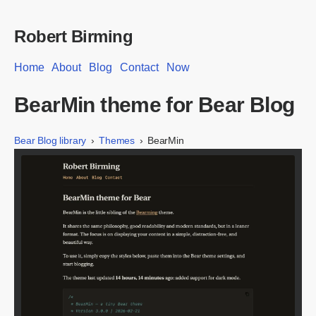
Robert Birming
Home
About
Blog
Contact
Now
BearMin theme for Bear Blog
Bear Blog library
Themes
BearMin