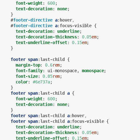
font-weight
:
600
;
text-decoration
:
none
;
}
#
footer-directive
a
:
hover
,
#
footer-directive
a
:
focus-visible
{
text-decoration
:
underline
;
text-decoration-thickness
:
0.05
em
;
text-underline-offset
:
0.15
em
;
}
footer
span
:
last-child
{
margin-top
:
0.6
rem
;
font-family
:
ui-monospace
,
monospace
;
font-size
:
0.85
rem
;
color
:
#6e737a
;
}
footer
span
:
last-child
a
{
font-weight
:
600
;
text-decoration
:
none
;
}
footer
span
:
last-child
a
:
hover
,
footer
span
:
last-child
a
:
focus-visible
{
text-decoration
:
underline
;
text-decoration-thickness
:
0.05
em
;
text-underline-offset
:
0.15
em
;