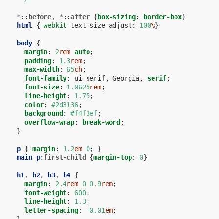
*
::
before
,
*
::
after
{
box-sizing
:
border-box
}
html
{
-webkit-
text-size-adjust
:
100
%
}
body
{
margin
:
2
rem
auto
;
padding
:
1.3
rem
;
max-width
:
65
ch
;
font-family
:
ui-serif
,
Georgia
,
serif
;
font-size
:
1.0625
rem
;
line-height
:
1.75
;
color
:
#2d3136
;
background
:
#f4f3ef
;
overflow-wrap
:
break-word
;
}
p
{
margin
:
1.2
em
0
;
}
main
p
:
first-child
{
margin-top
:
0
}
h1
,
h2
,
h3
,
h4
{
margin
:
2.4
rem
0
0.9
rem
;
font-weight
:
600
;
line-height
:
1.3
;
letter-spacing
:
-0.01
em
;