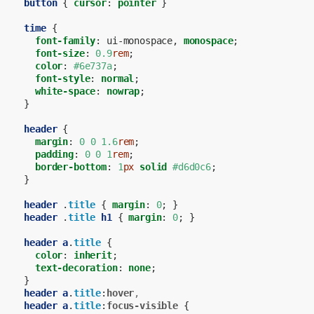
button
{
cursor
:
pointer
}
time
{
font-family
:
ui-monospace
,
monospace
;
font-size
:
0.9
rem
;
color
:
#6e737a
;
font-style
:
normal
;
white-space
:
nowrap
;
}
header
{
margin
:
0
0
1.6
rem
;
padding
:
0
0
1
rem
;
border-bottom
:
1
px
solid
#d6d0c6
;
}
header
.
title
{
margin
:
0
;
}
header
.
title
h1
{
margin
:
0
;
}
header
a
.
title
{
color
:
inherit
;
text-decoration
:
none
;
}
header
a
.
title
:
hover
,
header
a
.
title
:
focus-visible
{