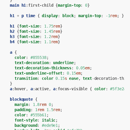
}
main
h1
:
first-child
{
margin-top
:
0
}
h1
+
p
time
{
display
:
block
;
margin-top
:
-1
rem
;
}
h1
{
font-size
:
1.75
rem
}
h2
{
font-size
:
1.45
rem
}
h3
{
font-size
:
1.2
rem
}
h4
{
font-size
:
1.1
rem
}
a
{
color
:
#855538
;
text-decoration
:
underline
;
text-decoration-thickness
:
0.05
em
;
text-underline-offset
:
0.15
em
;
transition
:
color
0.15
s
ease
,
text
-
decoration-thic
}
a
:
hover
,
a
:
active
,
a
:
focus-visible
{
color
:
#5f3e2a
;
blockquote
{
margin
:
1.8
rem
0
;
padding
:
1
rem
1.5
rem
;
color
:
#555b61
;
font-style
:
italic
;
background
:
#ede9e1
;